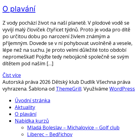
O plavání
Z vody pochází život na naší planetě. V plodové vodě se
vyvíjí malý človíček čtyřicet týdnů. Proto je voda pro dítě
po určitou dobu po narození živlem známým a
příjemným. Dovede se v ní pohybovat uvolněně a vesele,
lépe než na suchu. Je proto velmi důležité toto období
nepromeškat! Pojďte tedy nebojácně společně se svým
dítětem pod naším […]
Číst více
Autorská práva 2026 Dětský klub Dudlík Všechna práva
vyhrazena. Šablona od
ThemeGrill
. Využíváme
WordPress
Úvodní stránka
Aktuality
O plavání
Nabídka kurzů
Mladá Boleslav – Michalovice – Golf club
Liberec – Bedřichov