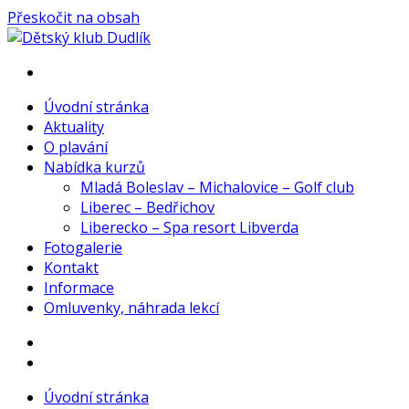
Přeskočit na obsah
Dětský klub Dudlík
KOJENECKÉ PLAVÁNÍ
Úvodní stránka
Aktuality
O plavání
Nabídka kurzů
Mladá Boleslav – Michalovice – Golf club
Liberec – Bedřichov
Liberecko – Spa resort Libverda
Fotogalerie
Kontakt
Informace
Omluvenky, náhrada lekcí
Úvodní stránka